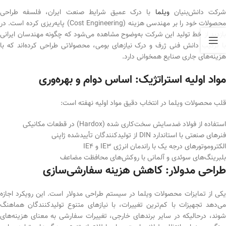
رکت دانش‌بنیان
ویلما
با درک عمیق شرایط صنعت ایران، فلسفه طراحی
محصولات خود را بر مهندسی هزینه (Cost Engineering) پایه‌ریزی کرده است. در
بازدید از خط تولید این شرکت به‌وضوح مشاهده می‌شود که چگونه مهندسان ایرانی
با ترکیب دانش فنی ژرف و درک نیازهای بومی، محصولاتی طراحی کرده‌اند که با
هزینه‌های جاری صنایع همخوانی دارد.
مواد اولیه استراتژیک: اساس دوام و بهره‌وری
قلب محصولات ویلما در انتخاب دقیق مواد اولیه نهفته است:
استفاده از فولاد ضدسایش سخت‌کاری شده (Hardox) در قطعات مکانیکی
فنرهای صنعتی با استاندارد DIN از تولیدکنندگان تأییدشده ژاپنی
الکتروموتورهای درجه یک با راندمان انرژی IE3 و IE4
بلبرینگ‌های سوئدی و آلمانی با روکش‌های محافظت مضاعف
طراحی مدولار: کاهش هزینه سفارشی‌سازی
یکی از تمایزات محصولات ویلما در سیستم طراحی مدولار است. این رویکرد اجازه
می‌دهد تجهیزات با کم‌ترین تغییرات، با نیازهای متنوع تولیدکنندگان هماهنگ
شوند، درحالیکه در سایر برندهای خارجی، تغییرات سفارشی به معنای هزینه‌های